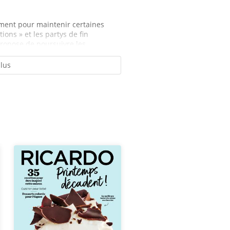
oment pour maintenir certaines
ions » et les partys de fin
opose de poursuivre les...
plus