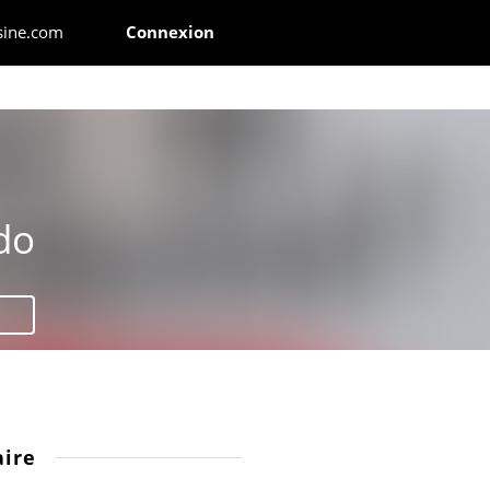
sine.com
Connexion
do
ire