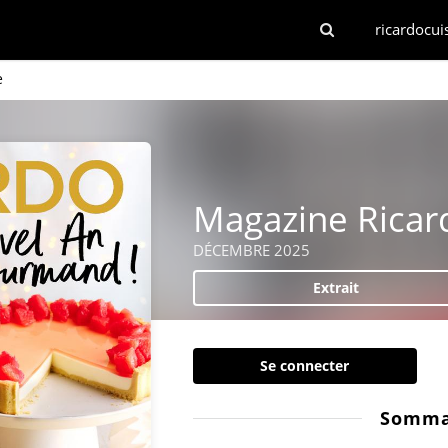
ricardocui
e
Magazine Ricar
DÉCEMBRE 2025
Extrait
Se connecter
Somma